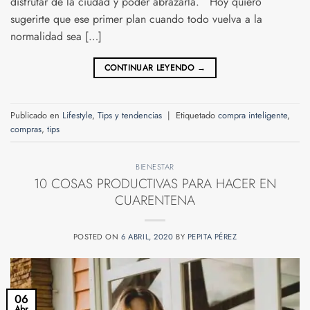
disfrutar de la ciudad y poder abrazarla. Hoy quiero
sugerirte que ese primer plan cuando todo vuelva a la
normalidad sea […]
CONTINUAR LEYENDO
→
Publicado en
Lifestyle
,
Tips y tendencias
|
Etiquetado
compra inteligente
,
compras
,
tips
BIENESTAR
10 COSAS PRODUCTIVAS PARA HACER EN
CUARENTENA
POSTED ON
6 ABRIL, 2020
BY
PEPITA PÉREZ
06
Abr