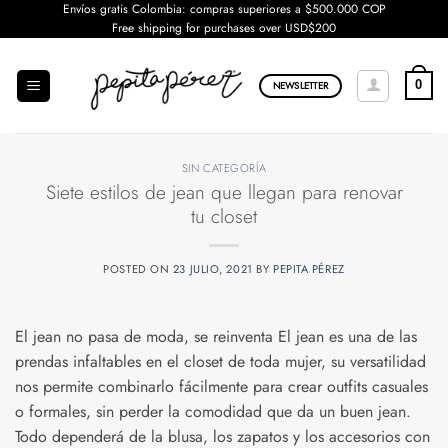
Saltar
Envíos gratis Colombia: compras superiores a $500.000 COP
Free shipping for purchases over USD$200
al
contenido
0
NEWSLETTER
SIN CATEGORÍA
Siete estilos de jean que llegan para renovar
tu closet
POSTED ON
23 JULIO, 2021
BY
PEPITA PÉREZ
El jean no pasa de moda, se reinventa El jean es una de las
prendas infaltables en el closet de toda mujer, su versatilidad
nos permite combinarlo fácilmente para crear outfits casuales
o formales, sin perder la comodidad que da un buen jean.
Todo dependerá de la blusa, los zapatos y los accesorios con