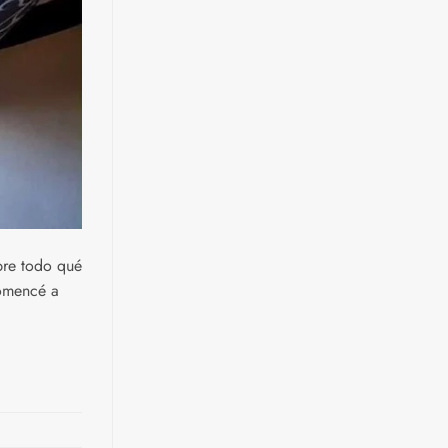
bre todo qué
comencé a