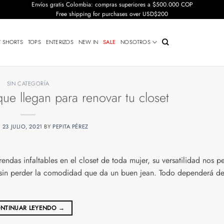
Envíos gratis Colombia: compras superiores a $500.000 COP
Free shipping for purchases over USD$200
Y SHORTS
TOPS
ENTERIZOS
NEW IN
SALE
NOSOTROS
SIN CATEGORÍA
que llegan para renovar tu closet
N
23 JULIO, 2021
BY
PEPITA PÉREZ
endas infaltables en el closet de toda mujer, su versatilidad nos p
, sin perder la comodidad que da un buen jean. Todo dependerá de
NTINUAR LEYENDO
→