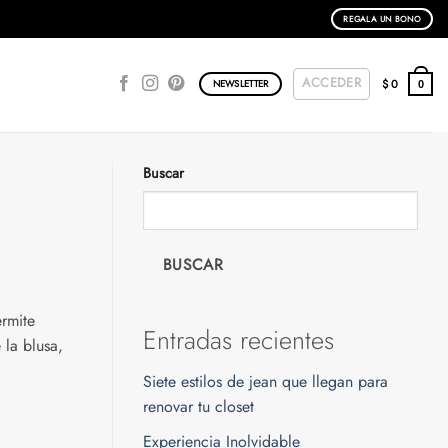
REGALA UN BONO
ACCEDER
$
0
NEWSLETTER
0
Buscar
BUSCAR
ermite
Entradas recientes
 la blusa,
Siete estilos de jean que llegan para
renovar tu closet
Experiencia Inolvidable