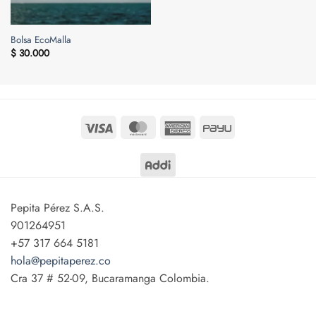
Bolsa EcoMalla
$
30.000
Visa
MasterCard
American
PayU
Express
Pepita Pérez S.A.S.
901264951
+57 317 664 5181
hola@pepitaperez.co
Cra 37 # 52-09, Bucaramanga Colombia.