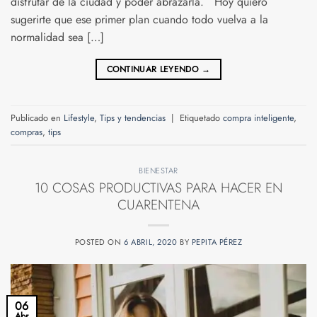
disfrutar de la ciudad y poder abrazarla. Hoy quiero
sugerirte que ese primer plan cuando todo vuelva a la
normalidad sea […]
CONTINUAR LEYENDO
→
Publicado en
Lifestyle
,
Tips y tendencias
|
Etiquetado
compra inteligente
,
compras
,
tips
BIENESTAR
10 COSAS PRODUCTIVAS PARA HACER EN
CUARENTENA
POSTED ON
6 ABRIL, 2020
BY
PEPITA PÉREZ
06
Abr