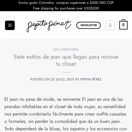
Saltar
Envíos gratis Colombia: compras superiores a $500.000 COP
Free shipping for purchases over USD$200
al
contenido
0
NEWSLETTER
SIN CATEGORÍA
Siete estilos de jean que llegan para renovar
tu closet
POSTED ON
23 JULIO, 2021
BY
PEPITA PÉREZ
El jean no pasa de moda, se reinventa El jean es una de las
prendas infaltables en el closet de toda mujer, su versatilidad
nos permite combinarlo fácilmente para crear outfits casuales
o formales, sin perder la comodidad que da un buen jean.
Todo dependerá de la blusa, los zapatos y los accesorios con