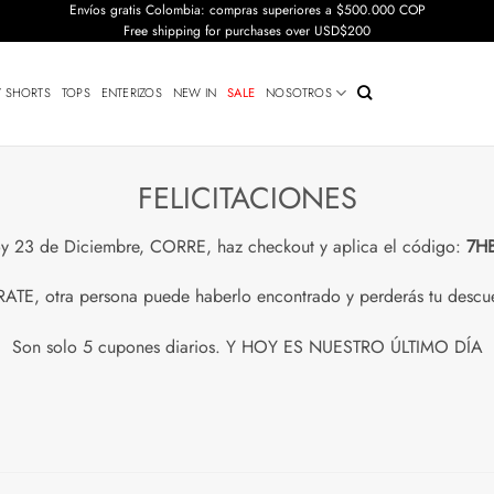
Envíos gratis Colombia: compras superiores a $500.000 COP
Free shipping for purchases over USD$200
Y SHORTS
TOPS
ENTERIZOS
NEW IN
SALE
NOSOTROS
FELICITACIONES
oy 23 de Diciembre, CORRE, haz checkout y aplica el código:
7H
ATE, otra persona puede haberlo encontrado y perderás tu descu
Son solo 5 cupones diarios. Y HOY ES NUESTRO ÚLTIMO DÍA