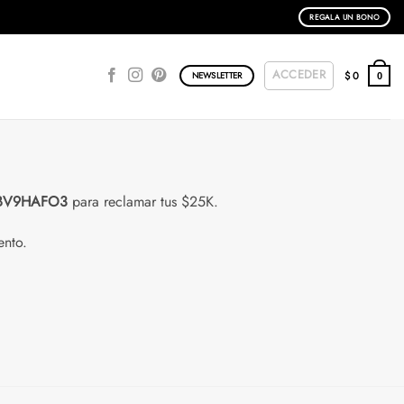
REGALA UN BONO
ACCEDER
$
0
NEWSLETTER
0
BV9HAFO3
para reclamar tus $25K.
ento.