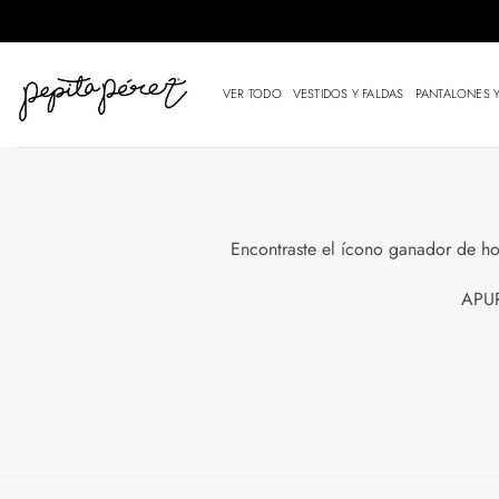
Saltar
al
contenido
VER TODO
VESTIDOS Y FALDAS
PANTALONES 
Encontraste el ícono ganador de h
APUR