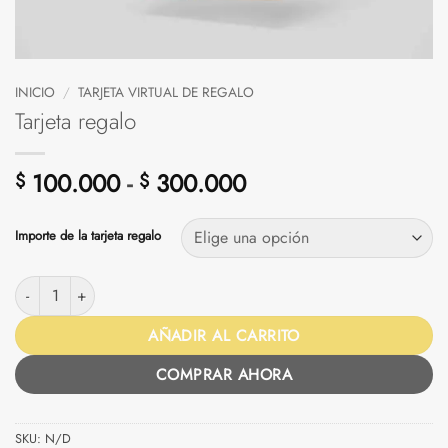
INICIO
/
TARJETA VIRTUAL DE REGALO
Tarjeta regalo
Rango
100.000
-
300.000
$
$
de
precios:
Importe de la tarjeta regalo
desde
$ 100.000
Tarjeta regalo cantidad
hasta
$ 300.000
AÑADIR AL CARRITO
COMPRAR AHORA
SKU:
N/D