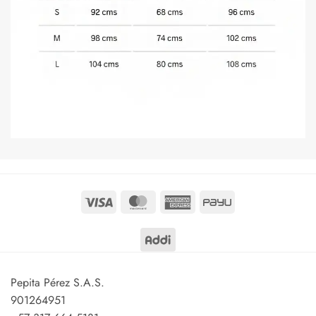
Visa
MasterCard
American
PayU
Express
Pepita Pérez S.A.S.
901264951