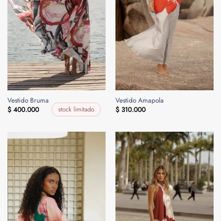
Vestido Bruma
Vestido Amapola
stock limitado
$
400.000
$
310.000