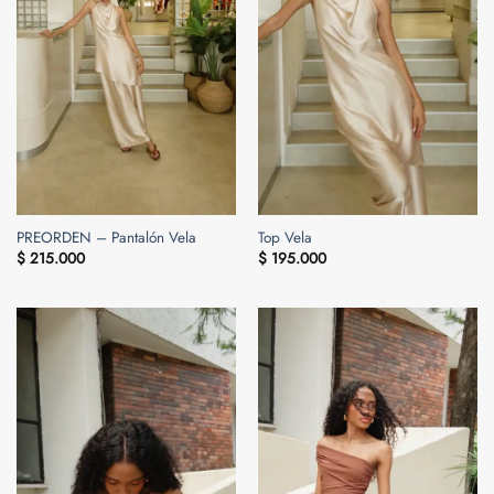
PREORDEN – Pantalón Vela
Top Vela
$
215.000
$
195.000