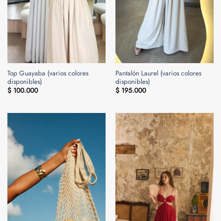
Top Guayaba (varios colores
Pantalón Laurel (varios colores
disponibles)
disponibles)
$
100.000
$
195.000