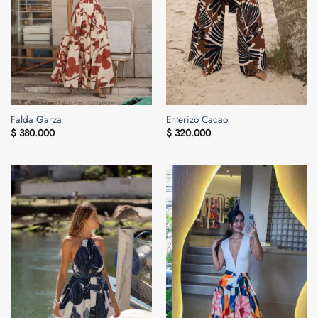
Falda Garza
Enterizo Cacao
$
380.000
$
320.000