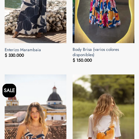
Body Brisa (varios colores
Enterizo Marambaia
disponibles)
$
330.000
$
150.000
SALE