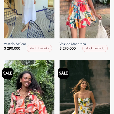
Vestido Azúcar
Vestido Macarena
stock limitado
stock limitado
$
290.000
$
270.000
SALE
SALE