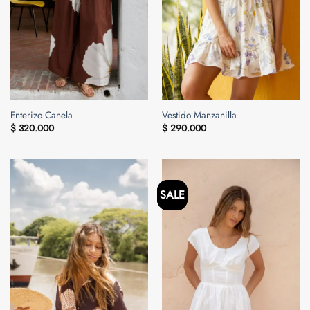
Enterizo Canela
Vestido Manzanilla
$
320.000
$
290.000
SALE