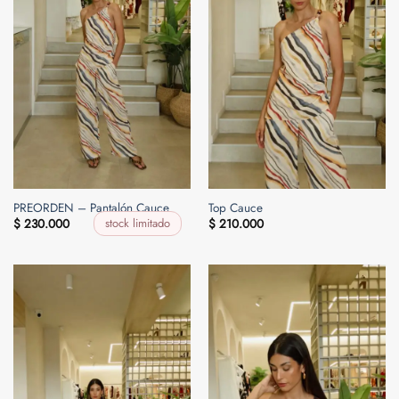
PREORDEN – Pantalón Cauce
Top Cauce
stock limitado
$
230.000
$
210.000