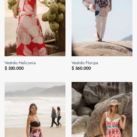
Vestido Heliconia
Vestido Floripa
$
330.000
$
360.000