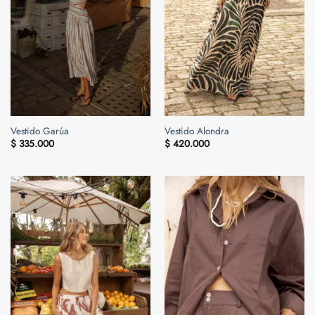
Vestido Garúa
Vestido Alondra
$
335.000
$
420.000