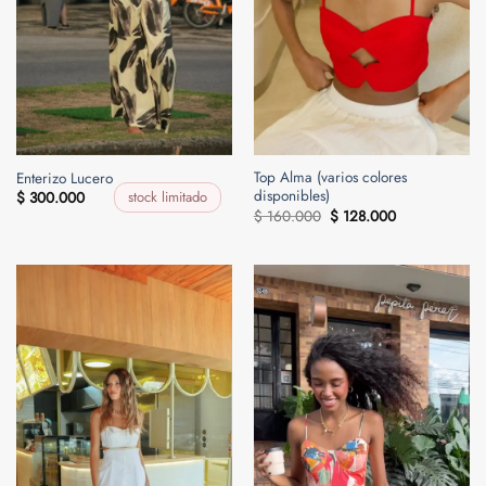
Top Alma (varios colores
Enterizo Lucero
disponibles)
stock limitado
$
300.000
El
El
$
160.000
$
128.000
precio
precio
original
actual
era:
es:
$ 160.000.
$ 128.000.