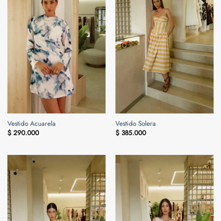
Vestido Acuarela
Vestido Solera
$
290.000
$
385.000