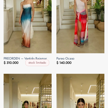
PREORDEN – Vestido Bajamar
Pareo Ocaso
stock limitado
$
310.000
$
140.000