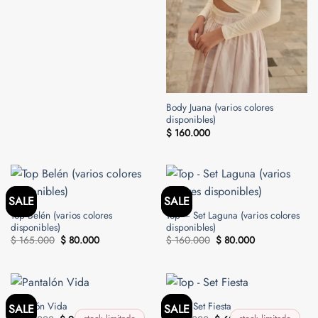
Body Juana (varios colores
disponibles)
$
160.000
SALE
SALE
Top Belén (varios colores
Top – Set Laguna (varios colores
disponibles)
disponibles)
El
El
El
El
$
165.000
$
80.000
$
160.000
$
80.000
precio
precio
precio
precio
original
actual
original
actual
era:
es:
era:
es:
$ 165.000.
$ 80.000.
$ 160.000.
$ 80.000.
Pantalón Vida
Top – Set Fiesta
SALE
SALE