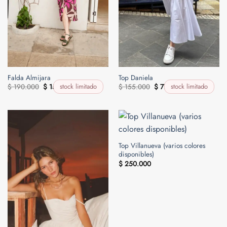
Falda Almijara
Top Daniela
El
El
El
El
stock limitado
stock limitado
$
190.000
$
152.000
$
155.000
$
77.000
precio
precio
precio
precio
original
actual
original
actual
era:
es:
era:
es:
$ 190.000.
$ 152.000.
$ 155.000.
$ 77.000.
Top Villanueva (varios colores
disponibles)
$
250.000