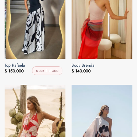
Top Rafaela
Body Brenda
stock limitado
$
150.000
$
140.000