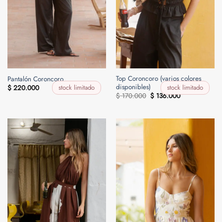
Top Coroncoro (varios colores
Pantalón Coroncoro
disponibles)
stock limitado
stock limitado
$
220.000
El
El
$
170.000
$
136.000
precio
precio
original
actual
era:
es:
$ 170.000.
$ 136.000.