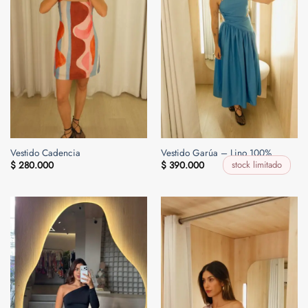
Vestido Cadencia
Vestido Garúa – Lino 100%
stock limitado
$
280.000
$
390.000