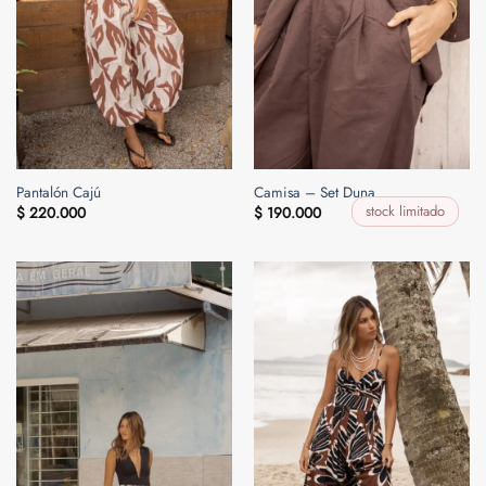
Pantalón Cajú
Camisa – Set Duna
stock limitado
$
220.000
$
190.000