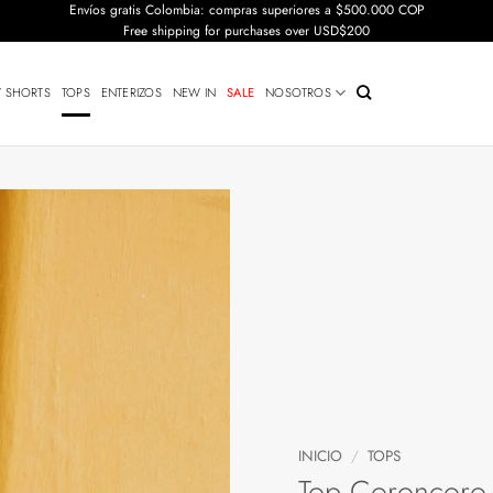
Envíos gratis Colombia: compras superiores a $500.000 COP
Free shipping for purchases over USD$200
Y SHORTS
TOPS
ENTERIZOS
NEW IN
SALE
NOSOTROS
INICIO
/
TOPS
Top Coroncoro (