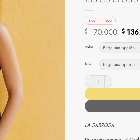
stock limitado
El
170.000
136
$
$
preci
origin
color
era:
$ 170
talla
Top Coroncoro (varios colore
LA SABROSA
Un guiño coqueto al Cari