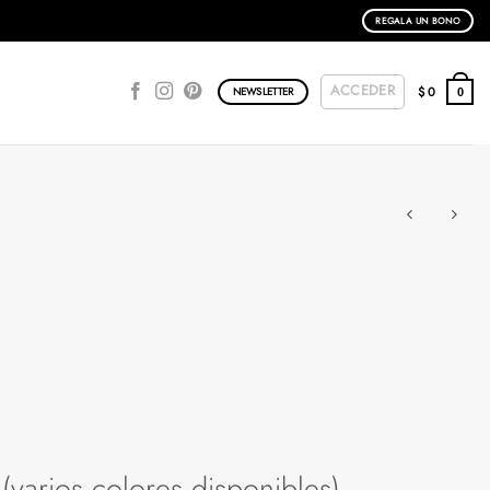
REGALA UN BONO
ACCEDER
$
0
NEWSLETTER
0
varios colores disponibles)