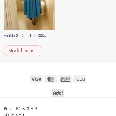
Vestido Garúa – Lino 100%
stock limitado
$
390.000
Visa
MasterCard
American
PayU
Express
Pepita Pérez S.A.S.
901264951