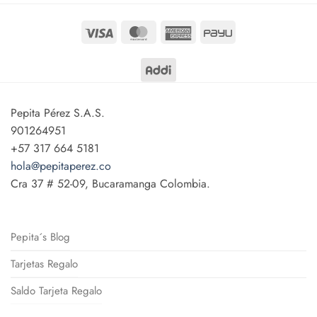
Visa
MasterCard
American
PayU
Express
Pepita Pérez S.A.S.
901264951
+57 317 664 5181
hola@pepitaperez.co
Cra 37 # 52-09, Bucaramanga Colombia.
Pepita´s Blog
Tarjetas Regalo
Saldo Tarjeta Regalo