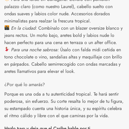
palazzo claro (como nuestro Laurel), cabello suelto con
ondas suaves y labios color nude. Accesorios dorados
minimalistas para realzar la frescura tropical.
En la ciudad:
Combínalo con un blazer oversize blanco y
jeans rectos. Un moño bajo, aretes bold y labios nude lo
hacen perfecto para una cena en terraza o un after office.
Para una noche sabrosa:
Úsalo con falda midi ceñida en
tono chocolate o vino, sandalias altas y maquillaje con brillo
en párpados. Cabello semirrecogido con ondas marcadas y
aretes llamativos para elevar el look.
¿Por qué lo amarás?
Porque es una oda a tu autenticidad tropical. Te hará sentir
poderosa, sin esfuerzo. Su corte resalta lo mejor de tu figura,
su estampado cuenta una historia única, y su espíritu celebra
el ritmo cálido y libre con el que caminas por la vida.
Hazlo tuyo y deja que el Caribe hable por ti.