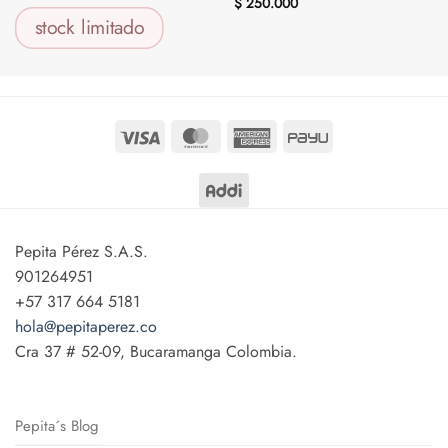
$
250.000
stock limitado
$
220.000
Visa
MasterCard
American
PayU
Express
Pepita Pérez S.A.S.
901264951
+57 317 664 5181
hola@pepitaperez.co
Cra 37 # 52-09, Bucaramanga Colombia.
Pepita´s Blog