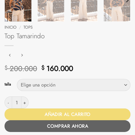
INICIO
/
TOPS
Top Tamarindo
El
El
200.000
160.000
$
$
precio
precio
original
actual
talla
era:
es:
$ 200.000.
$ 160.000.
Top Tamarindo cantidad
AÑADIR AL CARRITO
COMPRAR AHORA