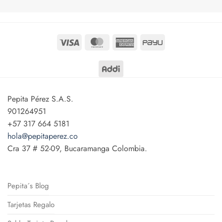
Visa
MasterCard
American
PayU
Express
Pepita Pérez S.A.S.
901264951
+57 317 664 5181
hola@pepitaperez.co
Cra 37 # 52-09, Bucaramanga Colombia.
Pepita´s Blog
Tarjetas Regalo