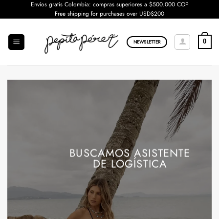
Saltar
Envíos gratis Colombia: compras superiores a $500.000 COP
Free shipping for purchases over USD$200
al
contenido
0
NEWSLETTER
BUSCAMOS ASISTENTE
DE LOGÍSTICA