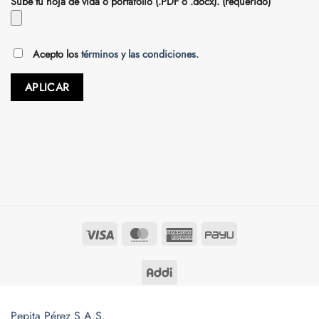
Sube tu hoja de vida o portafolio (.PDF o .docx). (requerido)
Acepto los
términos y las condiciones.
Visa
MasterCard
American
PayU
Express
Pepita Pérez S.A.S.