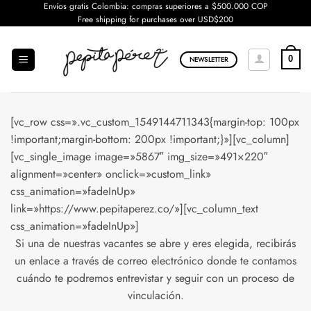
Saltar
Envíos gratis Colombia: compras superiores a $500.000 COP
Free shipping for purchases over USD$200
al
contenido
0
NEWSLETTER
[vc_row css=».vc_custom_1549144711343{margin-top: 100px
!important;margin-bottom: 200px !important;}»][vc_column]
[vc_single_image image=»5867″ img_size=»491×220″
alignment=»center» onclick=»custom_link»
css_animation=»fadeInUp»
link=»https://www.pepitaperez.co/»][vc_column_text
css_animation=»fadeInUp»]
Si una de nuestras vacantes se abre y eres elegida, recibirás
un enlace a través de correo electrónico donde te contamos
cuándo te podremos entrevistar y seguir con un proceso de
vinculación.