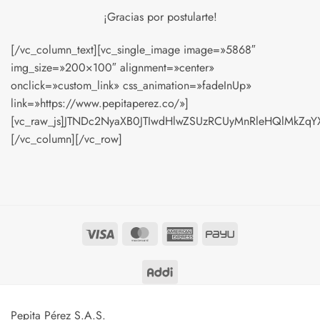
¡Gracias por postularte!
[/vc_column_text][vc_single_image image=»5868″
img_size=»200×100″ alignment=»center»
onclick=»custom_link» css_animation=»fadeInUp»
link=»https://www.pepitaperez.co/»]
[vc_raw_js]JTNDc2NyaXB0JTIwdHlwZSUzRCUyMnRleHQlMkZqYX
[/vc_column][/vc_row]
Visa
MasterCard
American
PayU
Express
Pepita Pérez S.A.S.