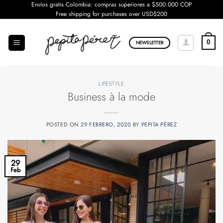
Saltar
Envíos gratis Colombia: compras superiores a $500.000 COP
Free shipping for purchases over USD$200
al
contenido
0
NEWSLETTER
LIFESTYLE
Business à la mode
POSTED ON
29 FEBRERO, 2020
BY
PEPITA PÉREZ
29
Feb