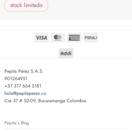
stock limitado
$
220.000
Visa
MasterCard
American
PayU
Express
Pepita Pérez S.A.S.
901264951
+57 317 664 5181
hola@pepitaperez.co
Cra 37 # 52-09, Bucaramanga Colombia.
Pepita´s Blog