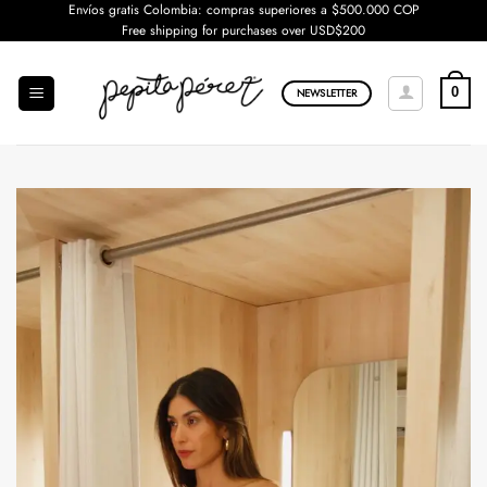
Saltar
Envíos gratis Colombia: compras superiores a $500.000 COP
Free shipping for purchases over USD$200
al
contenido
0
NEWSLETTER