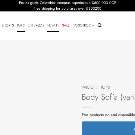
Envíos gratis Colombia: compras superiores a $500.000 COP
Free shipping for purchases over USD$200
Y SHORTS
TOPS
ENTERIZOS
NEW IN
SALE
NOSOTROS
INICIO
/
TOPS
Body Sofía (var
Este producto no está disponibl