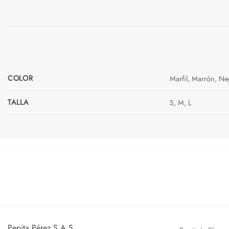
COLOR
Marfil, Marrón, N
TALLA
S, M, L
Pepita Pérez S.A.S.