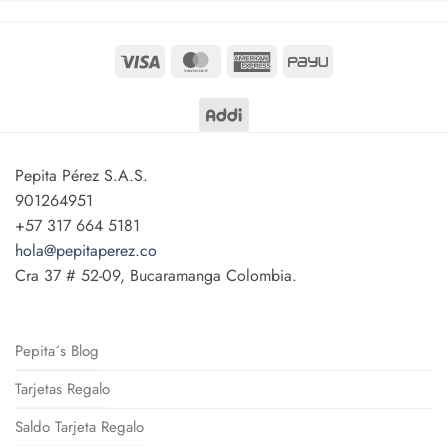
Visa
MasterCard
American
PayU
Express
Pepita Pérez S.A.S.
901264951
+57 317 664 5181
hola@pepitaperez.co
Cra 37 # 52-09, Bucaramanga Colombia.
Pepita´s Blog
Tarjetas Regalo
Saldo Tarjeta Regalo