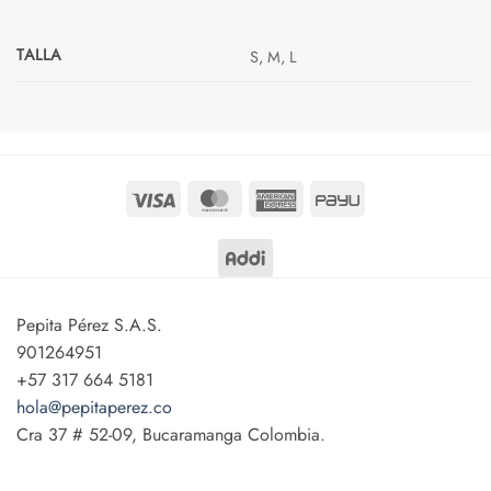
TALLA
S, M, L
Visa
MasterCard
American
PayU
Express
Pepita Pérez S.A.S.
901264951
+57 317 664 5181
hola@pepitaperez.co
Cra 37 # 52-09, Bucaramanga Colombia.