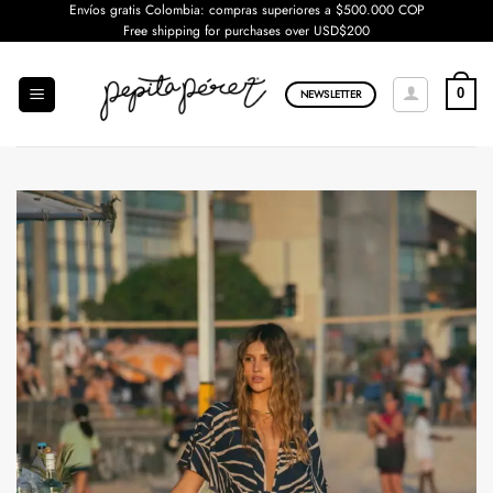
Saltar
Envíos gratis Colombia: compras superiores a $500.000 COP
Free shipping for purchases over USD$200
al
contenido
0
NEWSLETTER