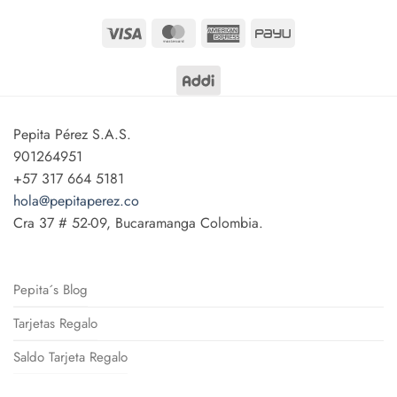
Visa
MasterCard
American
PayU
Express
Pepita Pérez S.A.S.
901264951
+57 317 664 5181
hola@pepitaperez.co
Cra 37 # 52-09, Bucaramanga Colombia.
Pepita´s Blog
Tarjetas Regalo
Saldo Tarjeta Regalo