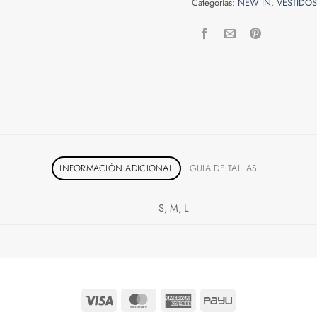
Categorías:
NEW IN
,
VESTIDOS
INFORMACIÓN ADICIONAL
GUIA DE TALLAS
S, M, L
Visa
MasterCard
American
PayU
Express