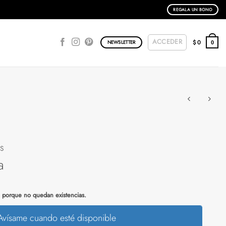
REGALA UN BONO
ACCEDER
$
0
NEWSLETTER
0
AS
a
e porque no quedan existencias.
Avísame cuando esté disponible