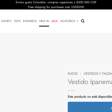
Envíos gratis Colombia: compras superiores a $500.000 COP
Free shipping for purchases over USD$200
Y SHORTS
TOPS
ENTERIZOS
NEW IN
SALE
NOSOTROS
INICIO
/
VESTIDOS Y FALD
Vestido Ipanem
Este producto no está disponibl