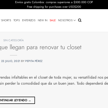
Envíos gratis Colombia: compras superiores a $500.000 COP
Free shipping for purchases over USD$200
Y SHORTS
TOPS
ENTERIZOS
NEW IN
SALE
NOSOTROS
SIN CATEGORÍA
que llegan para renovar tu closet
N
23 JULIO, 2021
BY
PEPITA PÉREZ
endas infaltables en el closet de toda mujer, su versatilidad nos p
, sin perder la comodidad que da un buen jean. Todo dependerá de
NTINUAR LEYENDO
→