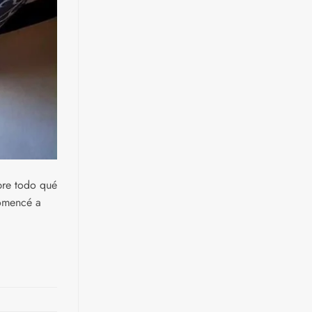
bre todo qué
comencé a