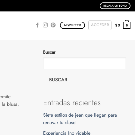
REGALA UN BONO
ACCEDER
$
0
NEWSLETTER
0
Buscar
BUSCAR
ermite
Entradas recientes
 la blusa,
Siete estilos de jean que llegan para
renovar tu closet
Experiencia Inolvidable