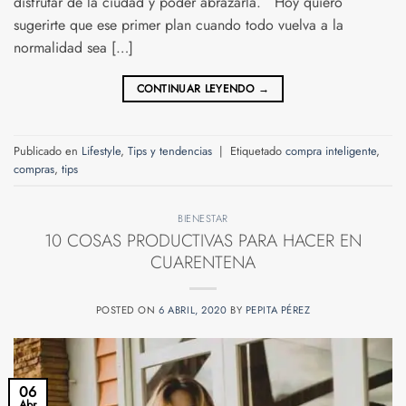
disfrutar de la ciudad y poder abrazarla. Hoy quiero
sugerirte que ese primer plan cuando todo vuelva a la
normalidad sea […]
CONTINUAR LEYENDO
→
Publicado en
Lifestyle
,
Tips y tendencias
|
Etiquetado
compra inteligente
,
compras
,
tips
BIENESTAR
10 COSAS PRODUCTIVAS PARA HACER EN
CUARENTENA
POSTED ON
6 ABRIL, 2020
BY
PEPITA PÉREZ
06
Abr