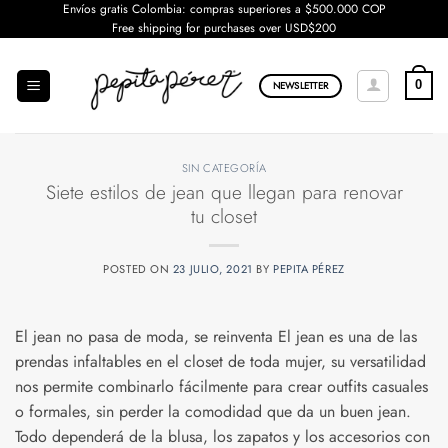
Saltar
Envíos gratis Colombia: compras superiores a $500.000 COP
Free shipping for purchases over USD$200
al
contenido
0
NEWSLETTER
SIN CATEGORÍA
Siete estilos de jean que llegan para renovar
tu closet
POSTED ON
23 JULIO, 2021
BY
PEPITA PÉREZ
El jean no pasa de moda, se reinventa El jean es una de las
prendas infaltables en el closet de toda mujer, su versatilidad
nos permite combinarlo fácilmente para crear outfits casuales
o formales, sin perder la comodidad que da un buen jean.
Todo dependerá de la blusa, los zapatos y los accesorios con