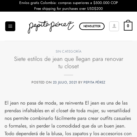
Saltar
Envíos gratis Colombia: compras superiores a $500.000 COP
Free shipping for purchases over USD$200
al
contenido
0
NEWSLETTER
SIN CATEGORÍA
Siete estilos de jean que llegan para renovar
tu closet
POSTED ON
23 JULIO, 2021
BY
PEPITA PÉREZ
El jean no pasa de moda, se reinventa El jean es una de las
prendas infaltables en el closet de toda mujer, su versatilidad
nos permite combinarlo fácilmente para crear outfits casuales
o formales, sin perder la comodidad que da un buen jean.
Todo dependerá de la blusa, los zapatos y los accesorios con