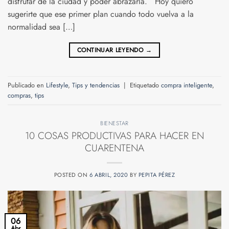
disfrutar de la ciudad y poder abrazarla. Hoy quiero
sugerirte que ese primer plan cuando todo vuelva a la
normalidad sea […]
CONTINUAR LEYENDO
→
Publicado en
Lifestyle
,
Tips y tendencias
|
Etiquetado
compra inteligente
,
compras
,
tips
BIENESTAR
10 COSAS PRODUCTIVAS PARA HACER EN
CUARENTENA
POSTED ON
6 ABRIL, 2020
BY
PEPITA PÉREZ
06
Abr