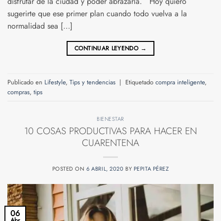
disfrutar de la ciudad y poder abrazarla. Hoy quiero
sugerirte que ese primer plan cuando todo vuelva a la
normalidad sea […]
CONTINUAR LEYENDO
→
Publicado en
Lifestyle
,
Tips y tendencias
|
Etiquetado
compra inteligente
,
compras
,
tips
BIENESTAR
10 COSAS PRODUCTIVAS PARA HACER EN
CUARENTENA
POSTED ON
6 ABRIL, 2020
BY
PEPITA PÉREZ
06
Abr