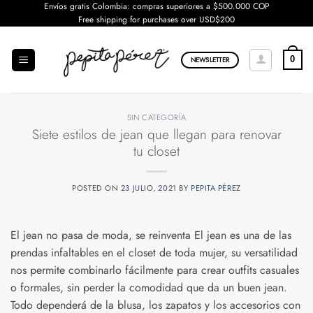
Saltar
Envíos gratis Colombia: compras superiores a $500.000 COP
Free shipping for purchases over USD$200
al
contenido
0
NEWSLETTER
SIN CATEGORÍA
Siete estilos de jean que llegan para renovar
tu closet
POSTED ON
23 JULIO, 2021
BY
PEPITA PÉREZ
El jean no pasa de moda, se reinventa El jean es una de las
prendas infaltables en el closet de toda mujer, su versatilidad
nos permite combinarlo fácilmente para crear outfits casuales
o formales, sin perder la comodidad que da un buen jean.
Todo dependerá de la blusa, los zapatos y los accesorios con