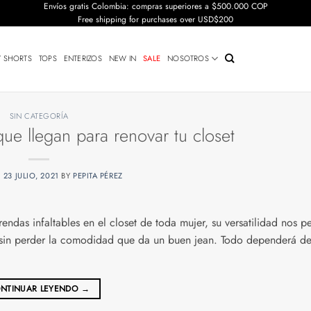
Envíos gratis Colombia: compras superiores a $500.000 COP
Free shipping for purchases over USD$200
Y SHORTS
TOPS
ENTERIZOS
NEW IN
SALE
NOSOTROS
SIN CATEGORÍA
que llegan para renovar tu closet
N
23 JULIO, 2021
BY
PEPITA PÉREZ
endas infaltables en el closet de toda mujer, su versatilidad nos p
, sin perder la comodidad que da un buen jean. Todo dependerá de
NTINUAR LEYENDO
→