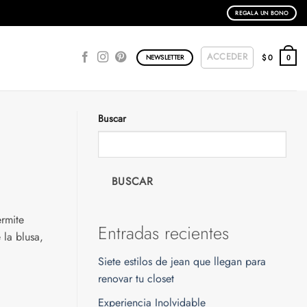
REGALA UN BONO
ACCEDER
$
0
NEWSLETTER
0
Buscar
BUSCAR
ermite
Entradas recientes
 la blusa,
Siete estilos de jean que llegan para
renovar tu closet
Experiencia Inolvidable