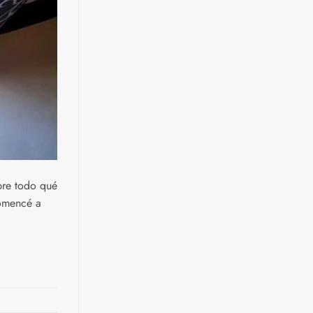
bre todo qué
comencé a