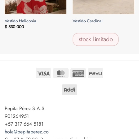
Vestido Heliconia
Vestido Cardinal
$
330.000
stock limitado
$
400.000
Visa
MasterCard
American
PayU
Express
Pepita Pérez S.A.S.
901264951
+57 317 664 5181
hola@pepitaperez.co