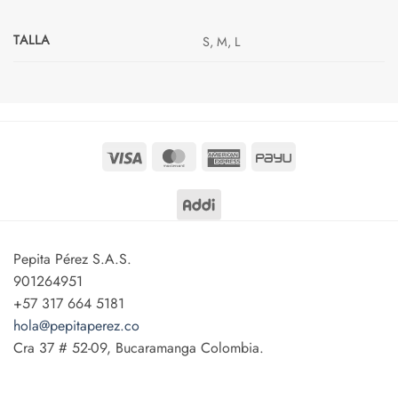
TALLA
S, M, L
Visa
MasterCard
American
PayU
Express
Pepita Pérez S.A.S.
901264951
+57 317 664 5181
hola@pepitaperez.co
Cra 37 # 52-09, Bucaramanga Colombia.